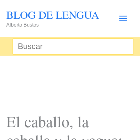
Ir
BLOG DE LENGUA
al
Alberto Bustos
contenido
Buscar
por:
El caballo, la
caballa y la yegua: