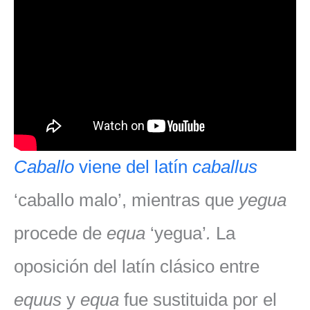
Caballo
viene del latín
caballus
‘caballo malo’, mientras que
yegua
procede de
equa
‘yegua’
.
La
oposición del latín clásico entre
equus
y
equa
fue sustituida por el