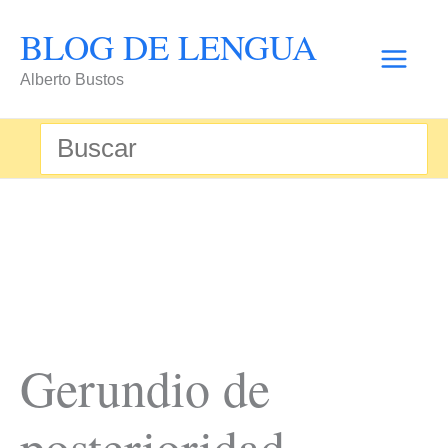
Ir
BLOG DE LENGUA
al
Alberto Bustos
contenido
Buscar
por:
Gerundio de
posterioridad