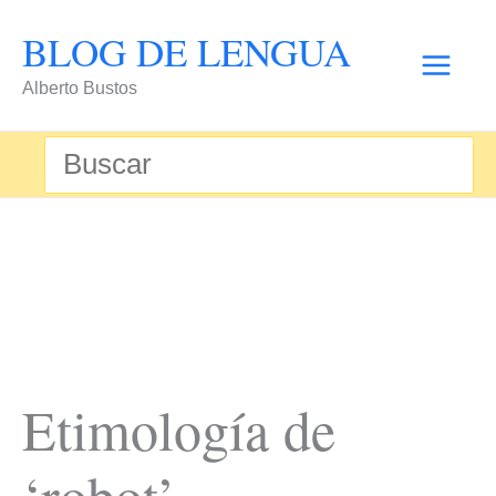
Ir
BLOG DE LENGUA
al
Alberto Bustos
contenido
Buscar
por:
Etimología de
‘robot’